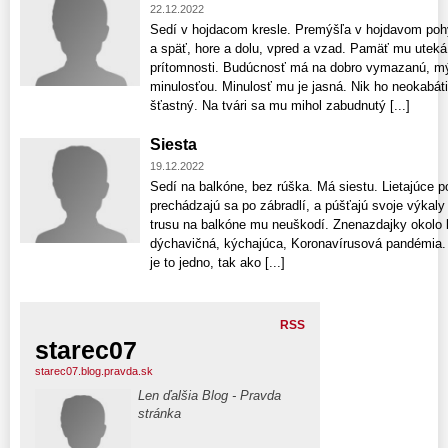
22.12.2022
Sedí v hojdacom kresle. Premýšľa v hojdavom poh
a späť, hore a dolu, vpred a vzad. Pamäť mu uteká
prítomnosti. Budúcnosť má na dobro vymazanú, mýli
minulosťou. Minulosť mu je jasná. Nik ho neokabát
šťastný. Na tvári sa mu mihol zabudnutý [...]
Siesta
19.12.2022
Sedí na balkóne, bez rúška. Má siestu. Lietajúce p
prechádzajú sa po zábradlí, a púšťajú svoje výkal
trusu na balkóne mu neuškodí. Znenazdajky okolo ba
dýchavičná, kýchajúca, Koronavírusová pandémia
je to jedno, tak ako [...]
RSS
starec07
starec07.blog.pravda.sk
Len ďalšia Blog - Pravda
stránka