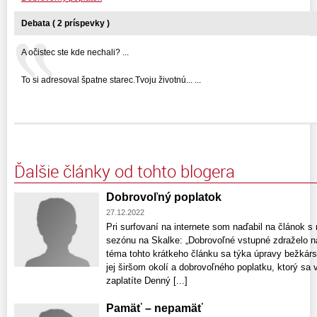
Debata ( 2 príspevky )
A očistec ste kde nechali? ...
To si adresoval špatne starec.Tvoju životnú... ...
Ďalšie články od tohto blogera
Dobrovoľný poplatok
27.12.2022
Pri surfovaní na internete som naďabil na článok s 
sezónu na Skalke: „Dobrovoľné vstupné zdraželo n
téma tohto krátkeho článku sa týka úpravy bežkársk
jej širšom okolí a dobrovoľného poplatku, ktorý sa 
zaplatíte Denný [...]
Pamäť – nepamäť