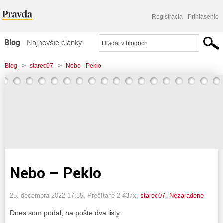
Registrácia
Prihlásenie
Blog
Najnovšie články
Najčítanejšie články
Blog
>
starec07
>
Nebo - Peklo
Najkomentovanejšie články
Zoznam blogov
Komerčné blogy
Nebo – Peklo
25. decembra 2022 17:35
, Prečítané 2 437x,
starec07
,
Nezaradené
Dnes som podal, na pošte dva listy.