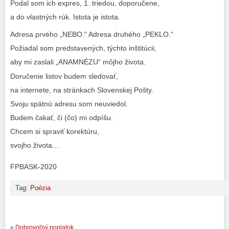
Podal som ich expres, 1. triedou, doporučene,
a do vlastných rúk. Istota je istota.
Adresa prvého „NEBO.“ Adresa druhého „PEKLO.“
Požiadal som predstavených, týchto inštitúcii,
aby mi zaslali „ANAMNÉZU“ môjho života.
Doručenie listov budem sledovať,
na internete, na stránkach Slovenskej Pošty.
Svoju spätnú adresu som neuviedol.
Budem čakať, či (čo) mi odpíšu.
Chcem si spraviť korektúru,
svojho života…
FPBASK-2020
Tag:
Poézia
«
Dobrovoľný poplatok