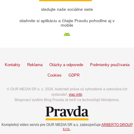
sledujte naše sociálne siete
stiahnite si aplikáciu a čítajte Pravdu pohodlne aj v
mobile
Kontakty
Reklama
Otázky a odpovede
Podmienky používania
Cookies
GDPR
© OUR MEDIA SR a. s. 2026. Autorské práva sú vyhradené a vykonáva ich
vydavateľ,
viac info
.
Blogovací systém Blog.Pravda.sk beží na technológií Wordpress.
Kompletný video servis pre OUR MEDIA SR a.s. zabezpečuje
ARBERTO GROUP
s.r.o.
.