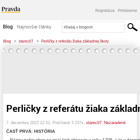
Registrácia
Prihlásenie
Blog
Najnovšie články
Najčítanejšie články
Blog
>
starec07
>
Perličky z referátu žiaka základnej školy
Najkomentovanejšie články
Zoznam blogov
Komerčné blogy
Perličky z referátu žiaka základ
7. decembra 2022 22:52
, Prečítané 3 237x,
starec07
,
Nezaradené
ČASŤ PRVÁ: HISTÓRIA
– Názov našej obce sa prvý krát objavuje v roku 1209, a to v darovac