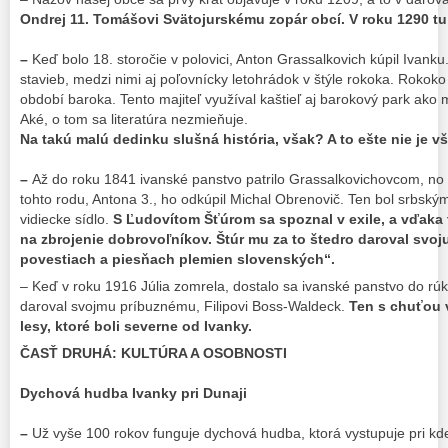
Ondrej 11. Tomášovi Svätojurskému zopár obcí. V roku 1290 tu 
–
Keď bolo 18. storočie v polovici, Anton Grassalkovich kúpil Ivank
stavieb, medzi nimi aj poľovnícky letohrádok v štýle rokoka. Rokok
období baroka. Tento majiteľ využíval kaštieľ aj barokový park ako 
Aké, o tom sa literatúra nezmieňuje.
Na takú malú dedinku slušná história, však? A to ešte nie je v
–
Až do roku 1841 ivanské panstvo patrilo Grassalkovichovcom, n
tohto rodu, Antona 3., ho odkúpil Michal Obrenovič. Ten bol srbským 
vidiecke sídlo.
S Ľudovítom Šťúrom sa spoznal v exile, a vďaka
na zbrojenie dobrovoľníkov. Štúr mu za to štedro daroval svo
povestiach a piesňach plemien slovenských“.
– Keď v roku 1916 Júlia zomrela, dostalo sa ivanské panstvo do rú
daroval svojmu príbuznému, Filipovi Boss-Waldeck.
Ten s chuťou 
lesy, ktoré boli severne od Ivanky.
ČASŤ DRUHÁ: KULTÚRA A OSOBNOSTI
Dychová hudba Ivanky pri Dunaji
–
Už vyše 100 rokov funguje dychová hudba, ktorá vystupuje pri kd