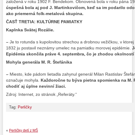
založená v roku 1902 F. Bendekom. Obnovená bola v roku pána 19
úspešná bola aj pod J. Martinkovičom, keď sa im podarilo odoh
ako priemerná folk-metalová skupina.
ČASŤ TRETIA: KULTÚRNE PAMIATKY
Kaplnka Svätej Rozálie.
–
Je to rotunda s kupolovitou strechou a drobnou vežičkou, v ktore
1832 ju postavil neznámy umelec na pamiatku morovej epidémie.
J
Epidémia skončila práve 4. septembra, čo je zhodou okolností 
Mohyla generála M. R. Štefánika
–
Miesto, kde pádom lietadla zahynul generál Milan Rastislav Štefáni
označuje mohyla.
Každoročne tu býva pietna spomienka na M. R.
chodiť aj úplne nevinní žiaci.
Zdroj: Internet, zo stránok „Referáty.“
Tag:
Perličky
«
Perličky detí z MŠ