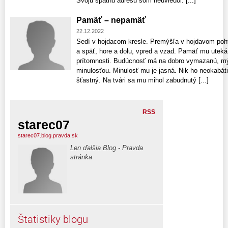
Svoju spätnú adresu som neuviedol. [...]
Pamäť – nepamäť
22.12.2022
Sedí v hojdacom kresle. Premýšľa v hojdavom poh
a späť, hore a dolu, vpred a vzad. Pamäť mu uteká
prítomnosti. Budúcnosť má na dobro vymazanú, mýli
minulosťou. Minulosť mu je jasná. Nik ho neokabát
šťastný. Na tvári sa mu mihol zabudnutý [...]
RSS
starec07
starec07.blog.pravda.sk
Len ďalšia Blog - Pravda
stránka
Štatistiky blogu