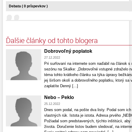
Debata ( 0 príspevkov )
Ďalšie články od tohto blogera
Dobrovoľný poplatok
27.12.2022
Pri surfovaní na internete som naďabil na článok s 
sezónu na Skalke: „Dobrovoľné vstupné zdraželo n
téma tohto krátkeho článku sa týka úpravy bežkársk
jej širšom okolí a dobrovoľného poplatku, ktorý sa 
zaplatíte Denný [...]
Nebo – Peklo
25.12.2022
Dnes som podal, na pošte dva listy. Podal som ich 
vlastných rúk. Istota je istota. Adresa prvého „N
Požiadal som predstavených, týchto inštitúcii, a
života. Doručenie listov budem sledovať, na intern